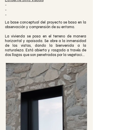
-
-
-
La base conceptual del proyecto se basa en la 
observación y comprensión de su entorno.

La vivienda se posa en el terreno de manera 
horizontal y apaisada. Se abre a la inmensidad 
de las vistas, dando la bienvenida a la 
naturaleza. Está abierta y rasgada a través de 
dos llagas que son penetradas por la vegetación 
hasta el eje vertebral de la vivienda, 
desdibujando los limites del interior y el exterior. 
El protagonista es el vacío lleno de aire, de luz, 
de naturaleza.

La intervención en el lugar da paso a una 
minimalista, blanca, rural y atemporal casa que 
cobra sentido gracias a su entorno.

Se busca generar un lugar tranquilo y atemporal. 
El silencio, el descanso, la desconeión parecen 
asegurados.